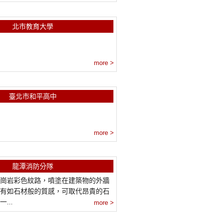
北市教育大學
more >
臺北市和平高中
more >
龍潭消防分隊
崗岩彩色紋路，噴塗在建築物的外牆
有如石材般的質感，可取代昂貴的石
...
more >