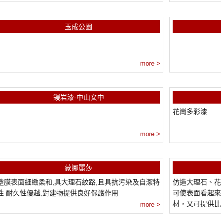
玉成公園
more >
鏝岩漆-中山女中
花崗多彩漆
more >
蒙娜麗莎
塗膜表面細緻柔和,具大理石紋路,且具抗污染及自潔特
仿造大理石、花
性 耐久性優越,對建物提供良好保護作用
可使表面看起來
材，又可提供比一
more >